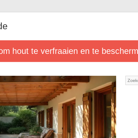
de
om hout te verfraaien en te bescher