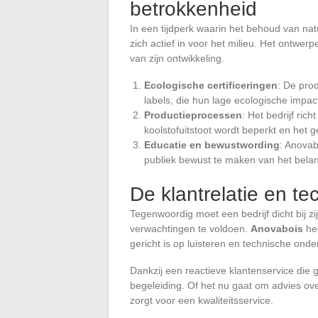
betrokkenheid
In een tijdperk waarin het behoud van nat
zich actief in voor het milieu. Het ontwerp
van zijn ontwikkeling.
Ecologische certificeringen
: De pro
labels, die hun lage ecologische impa
Productieprocessen
: Het bedrijf ric
koolstofuitstoot wordt beperkt en het 
Educatie en bewustwording
: Anovab
publiek bewust te maken van het bel
De klantrelatie en t
Tegenwoordig moet een bedrijf dicht bij z
verwachtingen te voldoen.
Anovabois
hee
gericht is op luisteren en technische onde
Dankzij een reactieve klantenservice die g
begeleiding. Of het nu gaat om advies ov
zorgt voor een kwaliteitsservice.