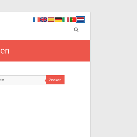
men
Zoeken