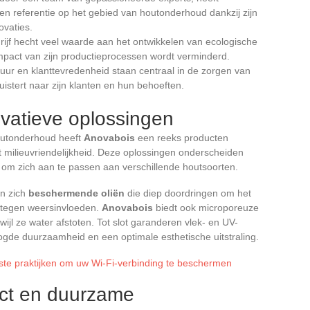
en referentie op het gebied van houtonderhoud dankzij zijn
vaties.
drijf hecht veel waarde aan het ontwikkelen van ecologische
mpact van zijn productieprocessen wordt verminderd.
uur en klanttevredenheid staan centraal in de zorgen van
uistert naar zijn klanten en hun behoeften.
atieve oplossingen
outonderhoud heeft
Anovabois
een reeks producten
et milieuvriendelijkheid. Deze oplossingen onderscheiden
om zich aan te passen aan verschillende houtsoorten.
n zich
beschermende oliën
die diep doordringen om het
n tegen weersinvloeden.
Anovabois
biedt ook microporeuze
ijl ze water afstoten. Tot slot garanderen vlek- en UV-
de duurzaamheid en een optimale esthetische uitstraling.
este praktijken om uw Wi-Fi-verbinding te beschermen
ct en duurzame