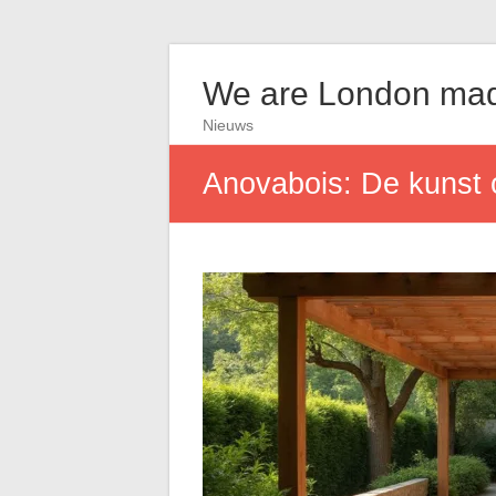
We are London ma
Nieuws
Anovabois: De kunst 