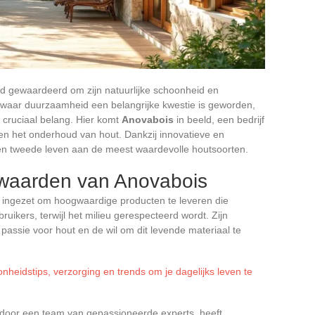
tijd gewaardeerd om zijn natuurlijke schoonheid en
 waar duurzaamheid een belangrijke kwestie is geworden,
 cruciaal belang. Hier komt
Anovabois
in beeld, een bedrijf
 en het onderhoud van hout. Dankzij innovatieve en
 een tweede leven aan de meest waardevolle houtsoorten.
 waarden van Anovabois
 ingezet om hoogwaardige producten te leveren die
uikers, terwijl het milieu gerespecteerd wordt. Zijn
assie voor hout en de wil om dit levende materiaal te
heidstips, verzorging en trends om je dagelijks leven te
 door een team van gepassioneerde experts, heeft