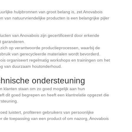
uurlijke hulpbronnen van groot belang is, zet Anovabois
en van natuurvriendelijke producten is een belangrijke pijler
ducten van Anovabois zijn gecertificeerd door erkende
ct garanderen.
ht zich op verantwoorde productieprocessen, waarbij de
gebruik van gerecycleerde materialen wordt bevorderd.
ois organiseert regelmatig workshops en trainingen om het
ang van duurzaam houtonderhoud.
echnische ondersteuning
ijn klanten staan om zo goed mogelijk aan hun
ft dit goed begrepen en heeft een klantrelatie opgezet die
rsteuning.
oed luistert, profiteren gebruikers van persoonlijke
er de toepassing van een product of om nazorg, Anovabois