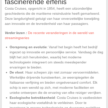
fascinerende erfenis
Costa Cruises, opgericht in 1854, heeft een uitzonderlijke
geschiedenis die de maritieme reisindustrie heeft gemarkeerd.
Deze langdurigheid getuigt van haar onverzettelijke toewijding
aan innovatie en de tevredenheid van haar passagiers.
Verder lezen :
De recente veranderingen in de wereld van
streamingseries
Oorsprong en evolutie
: Vanaf het begin heeft het bedrijf
ingezet op innovatie en persoonlijke service. Vandaag de dag
blijft het zich heruitvinden, waarbij het moderne
technologieën integreert om steeds meeslepender
ervaringen te bieden.
De vloot
: Haar schepen zijn niet zomaar vervoermiddelen.
Werkelijke drijvende kunstwerken, ze weerspiegelen de
Italiaanse verfijning en bieden ongeëvenaard comfort. Elk
schip is een wereld op zich, met moderne faciliteiten en
unieke ontwerpen die de ervaring van elke reiziger verrijken.
Ecologische betrokkenheid
: Costa Cruises is vastbesloten
haar ecologische voetafdruk te verkleinen. Door te
investeren in groene technologieën en duurzame praktijken