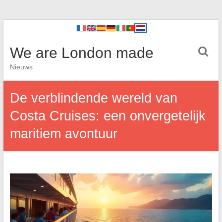
We are London made
Nieuws
De verblindende wereld van
Costa Cruises: een onvergetelijk
maritiem avontuur