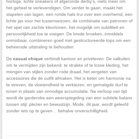
horloge, lichte sneakers of afgeronde derby’s, niets meer om
het geheel te verlevendigen. Om verder te gaan, maakt het
stapelen van lagen, een ronde hals trui over een overhemd, een
lichte jas voor het tussenseizoen, de combinatie van patronen of
het spel van zachte kleurtonen, het mogelijk om subtiliteit en
persoonlijkheid toe te voegen. De brede broeken, inmiddels
onmisbaar, combineren goed met gestructureerde tops om een
beheersde uitstraling te behouden.
De
casual chique
verbindt kantoor en privéleven. De valkuilen
om te vermijden zijn bekend: te strakke of te losse kleding, het
mengen van stijlen zonder rode draad, het vergeten van
accessoires die de outfit afmaken. Het is beter om harmonie na
te streven, de vloeiendheid te verkiezen, en gematigde durf te
tonen in plaats van onnodige accumulatie. Na verloop van tijd
wordt de garderobe een weerspiegeling van een subtiele balans
tussen stijl, plezier en bewustzijn. Mode, dit jaar, wordt geleefd
zonder iets op te geven… behalve onverschilligheid.