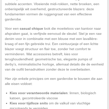
subtiele accenten. Vloeiende midi-rokken, nette broeken, een
onberispelijk wit overhemd, gestructureerde blazers: deze
fundamenten vormen de ruggengraat van een effectieve
garderobe.
Voor een
casual chique
look die moeiteloos van kantoor naar
afspraken gaat, is verfijnde eenvoud de sleutel. Stel je een raw
denim voor in combinatie met een blouse met een lavallière-
kraag of een fijn gebreide trui. Een ceintuurjasje of een lichte
blazer voegt structuur en flair toe, zonder het comfort te
verminderen. Wat accessoires betreft, kies voor
terughoudendheid: geometrische tas, elegante pumps of
derby’s, minimalistische horloge, allemaal details die de eenheid
van de outfit benadrukken zonder deze te overbelasten.
Hier zijn enkele principes om een garderobe te bouwen die aan
alle eisen voldoet:
Kies voor verantwoorde materialen
: linnen, biologisch
katoen, gecontroleerde viscose
Kies voor tijdloze snits
om de valkuil van vluchtige
microtrends te vermijden