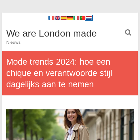
We are London made
Nieuws
Mode trends 2024: hoe een
chique en verantwoorde stijl
dagelijks aan te nemen