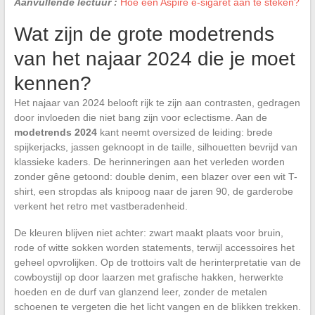
Aanvullende lectuur :
Hoe een Aspire e-sigaret aan te steken?
Wat zijn de grote modetrends
van het najaar 2024 die je moet
kennen?
Het najaar van 2024 belooft rijk te zijn aan contrasten, gedragen
door invloeden die niet bang zijn voor eclectisme. Aan de
modetrends 2024
kant neemt oversized de leiding: brede
spijkerjacks, jassen geknoopt in de taille, silhouetten bevrijd van
klassieke kaders. De herinneringen aan het verleden worden
zonder gêne getoond: double denim, een blazer over een wit T-
shirt, een stropdas als knipoog naar de jaren 90, de garderobe
verkent het retro met vastberadenheid.
De kleuren blijven niet achter: zwart maakt plaats voor bruin,
rode of witte sokken worden statements, terwijl accessoires het
geheel opvrolijken. Op de trottoirs valt de herinterpretatie van de
cowboystijl op door laarzen met grafische hakken, herwerkte
hoeden en de durf van glanzend leer, zonder de metalen
schoenen te vergeten die het licht vangen en de blikken trekken.