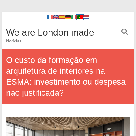
We are London made
Notícias
O custo da formação em
arquitetura de interiores na
ESMA: investimento ou despesa
não justificada?