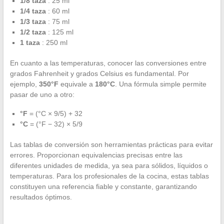
1/8 taza
: 25 ml
1/4 taza
: 60 ml
1/3 taza
: 75 ml
1/2 taza
: 125 ml
1 taza
: 250 ml
En cuanto a las temperaturas, conocer las conversiones entre
grados Fahrenheit y grados Celsius es fundamental. Por
ejemplo,
350°F
equivale a
180°C
. Una fórmula simple permite
pasar de uno a otro:
°F
= (°C × 9/5) + 32
°C
= (°F − 32) × 5/9
Las tablas de conversión son herramientas prácticas para evitar
errores. Proporcionan equivalencias precisas entre las
diferentes unidades de medida, ya sea para sólidos, líquidos o
temperaturas. Para los profesionales de la cocina, estas tablas
constituyen una referencia fiable y constante, garantizando
resultados óptimos.