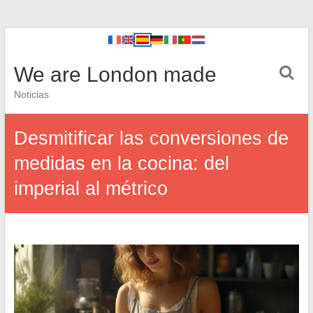
We are London made
Noticias
Desmitificar las conversiones de
medidas en la cocina: del
imperial al métrico