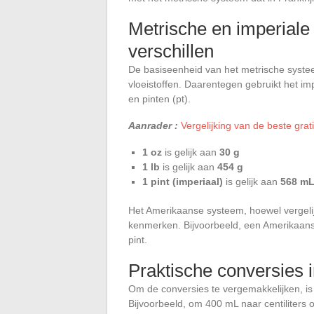
Metrische en imperial
verschillen
De basiseenheid van het metrische systeem
vloeistoffen. Daarentegen gebruikt het i
en pinten (pt).
Aanrader :
Vergelijking van de beste gra
1 oz
is gelijk aan
30 g
1 lb
is gelijk aan
454 g
1 pint (imperiaal)
is gelijk aan
568 m
Het Amerikaanse systeem, hoewel vergelij
kenmerken. Bijvoorbeeld, een Amerikaanse
pint.
Praktische conversies 
Om de conversies te vergemakkelijken, is
Bijvoorbeeld, om 400 mL naar centiliters 