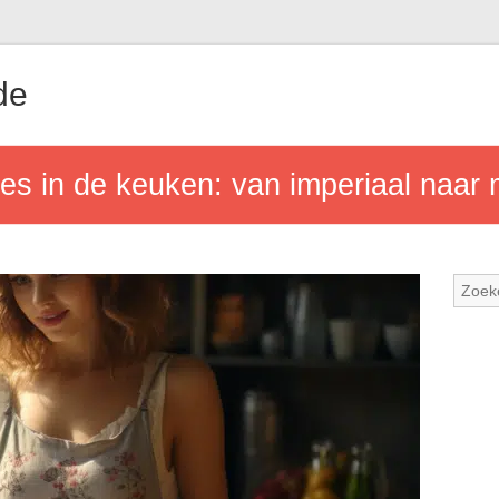
de
s in de keuken: van imperiaal naar 