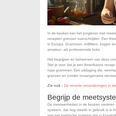
In de keuken kan het jongleren met meet
recepten grenzen overschrijden. Een theel
in Europa. Grammen, milliliters, kopjes en
amateur- als professionele koks.
Het begrijpen en beheersen van deze conv
Stel je voor dat je een Amerikaans recept
naar grammen. Een uitdaging die, eenma
grenzen en zonder onaangename verrass
Zie ook :
De recente veranderingen in de
Begrijp de meetsyst
De meeteenheden in de keuken variëren aan
systeem, dat nog steeds in gebruik is in h
met het metrische systeem dat in Frankrij