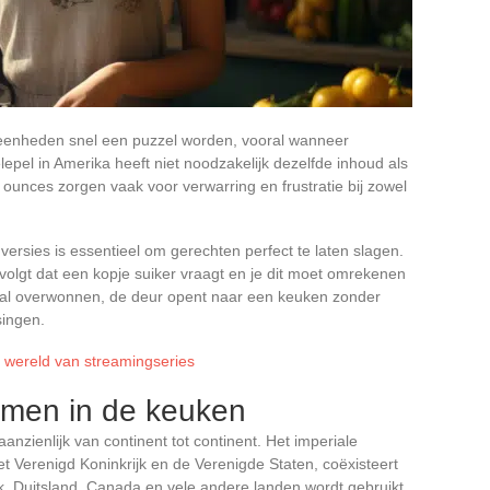
eenheden snel een puzzel worden, vooral wanneer
epel in Amerika heeft niet noodzakelijk dezelfde inhoud als
 ounces zorgen vaak voor verwarring en frustratie bij zowel
ersies is essentieel om gerechten perfect te laten slagen.
 volgt dat een kopje suiker vraagt en je dit moet omrekenen
al overwonnen, de deur opent naar een keuken zonder
ingen.
 wereld van streamingseries
emen in de keuken
zienlijk van continent tot continent. Het imperiale
et Verenigd Koninkrijk en de Verenigde Staten, coëxisteert
k, Duitsland, Canada en vele andere landen wordt gebruikt.