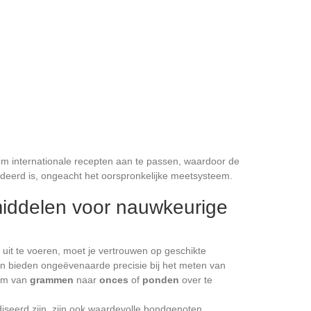
m internationale recepten aan te passen, waardoor de
deerd is, ongeacht het oorspronkelijke meetsysteem.
iddelen voor nauwkeurige
it te voeren, moet je vertrouwen op geschikte
n bieden ongeëvenaarde precisie bij het meten van
 om van
grammen
naar
onces
of
ponden
over te
iseerd zijn, zijn ook waardevolle bondgenoten.