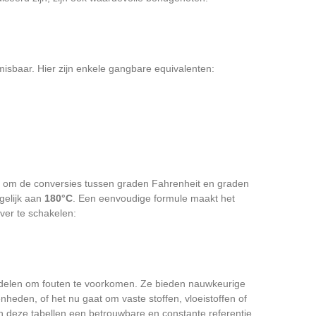
isbaar. Hier zijn enkele gangbare equivalenten:
el om de conversies tussen graden Fahrenheit en graden
gelijk aan
180°C
. Een eenvoudige formule maakt het
ver te schakelen:
iddelen om fouten te voorkomen. Ze bieden nauwkeurige
heden, of het nu gaat om vaste stoffen, vloeistoffen of
n deze tabellen een betrouwbare en constante referentie,