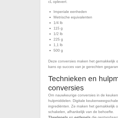
cL oplevert.
Imperiale eenheden
Metrische equivalenten
1/4 lb
115 g
1/2 lb
225 g
1,1 lb
500 g
Deze conversies maken het gemakkelijk o
kans op succes van je gerechten gegaran
Technieken en hulpm
conversies
Om nauwkeurige conversies in de keuken u
hulpmiddelen. Digitale keukenweegschale
ingrediënten. Ze maken het gemakkelijk
schakelen, afhankelijk van de behoefte.
Theelepels
en
eetlepels
die gestandaard