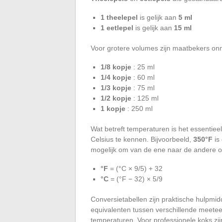
1 theelepel
is gelijk aan
5 ml
1 eetlepel
is gelijk aan
15 ml
Voor grotere volumes zijn maatbekers onm
1/8 kopje
: 25 ml
1/4 kopje
: 60 ml
1/3 kopje
: 75 ml
1/2 kopje
: 125 ml
1 kopje
: 250 ml
Wat betreft temperaturen is het essentie
Celsius te kennen. Bijvoorbeeld,
350°F
is 
mogelijk om van de ene naar de andere o
°F
= (°C × 9/5) + 32
°C
= (°F − 32) × 5/9
Conversietabellen zijn praktische hulpm
equivalenten tussen verschillende meeteen
temperaturen. Voor professionele koks zij