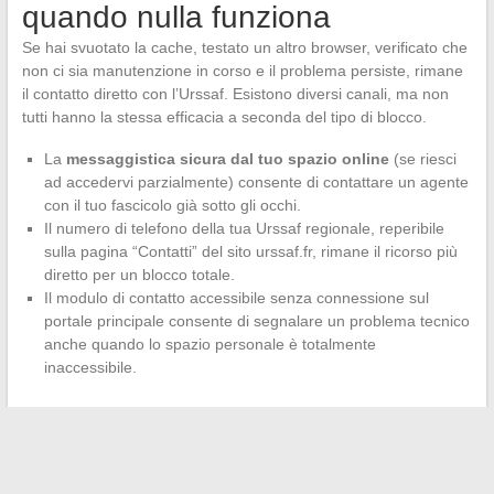
quando nulla funziona
Se hai svuotato la cache, testato un altro browser, verificato che
non ci sia manutenzione in corso e il problema persiste, rimane
il contatto diretto con l’Urssaf. Esistono diversi canali, ma non
tutti hanno la stessa efficacia a seconda del tipo di blocco.
La
messaggistica sicura dal tuo spazio online
(se riesci
ad accedervi parzialmente) consente di contattare un agente
con il tuo fascicolo già sotto gli occhi.
Il numero di telefono della tua Urssaf regionale, reperibile
sulla pagina “Contatti” del sito urssaf.fr, rimane il ricorso più
diretto per un blocco totale.
Il modulo di contatto accessibile senza connessione sul
portale principale consente di segnalare un problema tecnico
anche quando lo spazio personale è totalmente
inaccessibile.
Ricorda di annotare il messaggio di errore esatto che appare,
l’ora del blocco e il browser utilizzato. Queste informazioni
accelerano il trattamento da parte dell’assistenza.