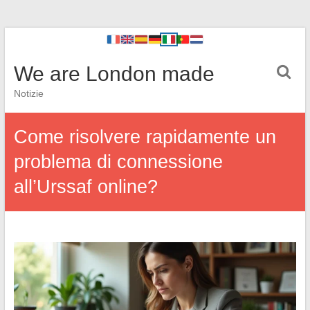
We are London made
Notizie
Come risolvere rapidamente un
problema di connessione
all’Urssaf online?