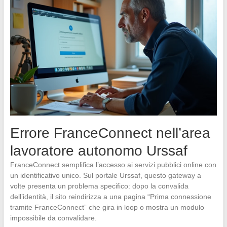
Errore FranceConnect nell’area
lavoratore autonomo Urssaf
FranceConnect semplifica l’accesso ai servizi pubblici online con
un identificativo unico. Sul portale Urssaf, questo gateway a
volte presenta un problema specifico: dopo la convalida
dell’identità, il sito reindirizza a una pagina “Prima connessione
tramite FranceConnect” che gira in loop o mostra un modulo
impossibile da convalidare.