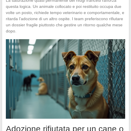
La saturazione quasi permanente dei rifugi francesi rafforza
questa logica. Un animale collocato e poi restituito occupa due
volte un posto, richiede tempo veterinario e comportamentale, e
ritarda l’adozione di un altro ospite. I team preferiscono rifiutare
un dossier fragile piuttosto che gestire un ritorno qualche mese
dopo.
Adozione rifiutata per un cane o