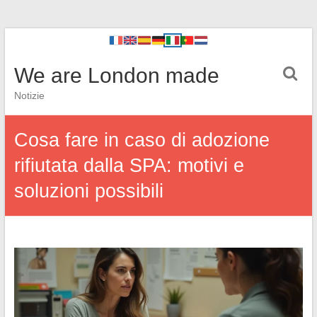
We are London made
Notizie
Cosa fare in caso di adozione
rifiutata dalla SPA: motivi e
soluzioni possibili