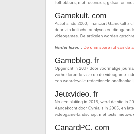
liefhebbers, met recensies, gidsen en ni
Gamekult. com
Actief sinds 2000, financiert Gamekult zi
door zijn kritische analyses en diepgaand
videogames. De artikelen worden geschrev
Verder lezen :
De onmisbare rol van de a
Gameblog. fr
Opgericht in 2007 door voormalige journa
verhelderende visie op de videogame-indus
een waardevolle redactionele onafhankelij
Jeuxvideo. fr
Na een sluiting in 2015, werd de site i
Aangekocht door Cyréalis in 2005, en late
videogame-landschap, met tests, nieuws 
CanardPC. com