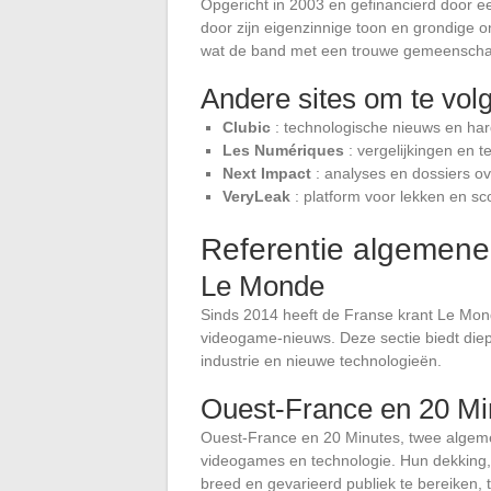
Opgericht in 2003 en gefinancierd door
door zijn eigenzinnige toon en grondige o
wat de band met een trouwe gemeenschap
Andere sites om te vol
Clubic
: technologische nieuws en har
Les Numériques
: vergelijkingen en t
Next Impact
: analyses en dossiers ov
VeryLeak
: platform voor lekken en sc
Referentie algemene
Le Monde
Sinds 2014 heeft de Franse krant Le Mo
videogame-nieuws. Deze sectie biedt di
industrie en nieuwe technologieën.
Ouest-France en 20 Mi
Ouest-France en 20 Minutes, twee algem
videogames en technologie. Hun dekking, 
breed en gevarieerd publiek te bereiken, t