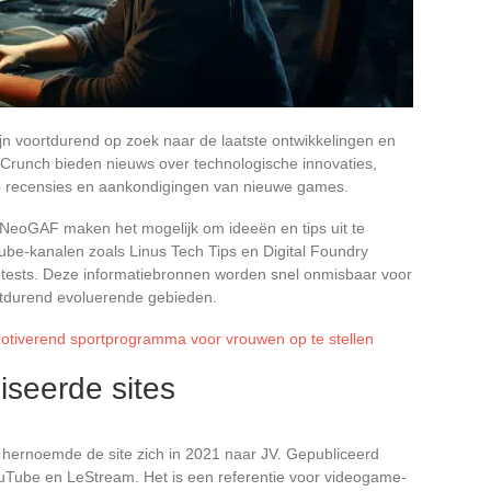
jn voortdurend op zoek naar de laatste ontwikkelingen en
hCrunch bieden nieuws over technologische innovaties,
op recensies en aankondigingen van nieuwe games.
 NeoGAF maken het mogelijk om ideeën en tips uit te
ube-kanalen zoals Linus Tech Tips en Digital Foundry
tests. Deze informatiebronnen worden snel onmisbaar voor
ortdurend evoluerende gebieden.
motiverend sportprogramma voor vrouwen op te stellen
iseerde sites
hernoemde de site zich in 2021 naar JV. Gepubliceerd
uTube en LeStream. Het is een referentie voor videogame-