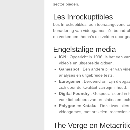
sector bieden.
Les Inrockuptibles
Les Inrockuptibles, een toonaangevend cult
benadering van videogames. Ze benadruk
en verkennen thema’s die zelden door ge
Engelstalige media
IGN
: Opgericht in 1996, is het een v
video’s en uitgebreide gidsen.
Gamespot
: Een andere pijler van vi
analyses en uitgebreide tests.
Eurogamer
: Beroemd om zijn diepga
zich door de kwaliteit van zijn inhoud.
Digital Foundry
: Gespecialiseerd in 
voor liefhebbers van prestaties en tech
Polygon
en
Kotaku
: Deze twee sites
videogames, met artikelen, recensies e
The Verge en Metacriti