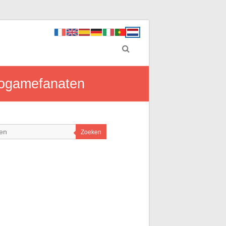
eogamefanaten
Zoeken