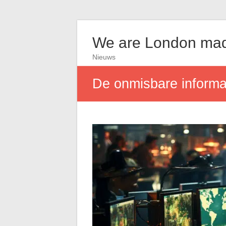
We are London ma
Nieuws
De onmisbare informa