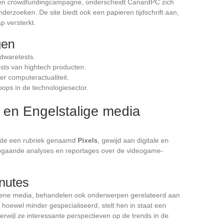
 een crowdfundingcampagne, onderscheidt CanardPC zich
nderzoeken. De site biedt ook een papieren tijdschrift aan,
 versterkt.
gen
dwaretests.
ests van hightech producten.
er computeractualiteit.
oops in de technologiesector.
 en Engelstalige media
nde een rubriek genaamd
Pixels
, gewijd aan digitale en
epgaande analyses en reportages over de videogame-
nutes
ene media, behandelen ook onderwerpen gerelateerd aan
hoewel minder gespecialiseerd, stelt hen in staat een
erwijl ze interessante perspectieven op de trends in de