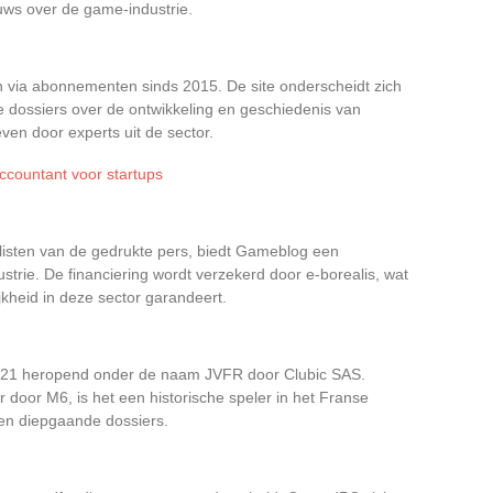
euws over de game-industrie.
ch via abonnementen sinds 2015. De site onderscheidt zich
e dossiers over de ontwikkeling en geschiedenis van
en door experts uit de sector.
ccountant voor startups
listen van de gedrukte pers, biedt Gameblog een
trie. De financiering wordt verzekerd door e-borealis, wat
kheid in deze sector garandeert.
n 2021 heropend onder de naam JVFR door Clubic SAS.
r door M6, is het een historische speler in het Franse
en diepgaande dossiers.