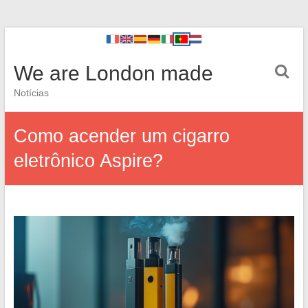
We are London made
Notícias
Como acender um cigarro
eletrônico Aspire?