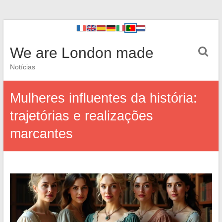
We are London made
Notícias
Mulheres influentes da história:
trajetórias e realizações
marcantes