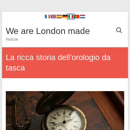
We are London made
Notizie
La ricca storia dell’orologio da
tasca