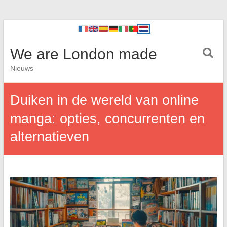
We are London made
Nieuws
Duiken in de wereld van online
manga: opties, concurrenten en
alternatieven