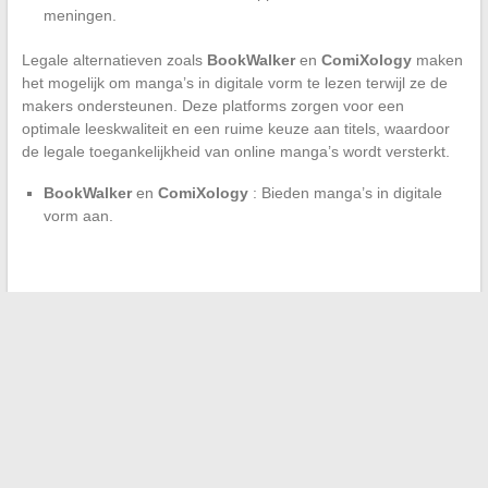
meningen.
Legale alternatieven zoals
BookWalker
en
ComiXology
maken
het mogelijk om manga’s in digitale vorm te lezen terwijl ze de
makers ondersteunen. Deze platforms zorgen voor een
optimale leeskwaliteit en een ruime keuze aan titels, waardoor
de legale toegankelijkheid van online manga’s wordt versterkt.
BookWalker
en
ComiXology
: Bieden manga’s in digitale
vorm aan.
←
Meetkundige conversies in de keuken: van imperiaal naar
metrisch
De belangrijkste stappen voor het maken van een
kwaliteitsdekvloer in de bouw
→
Zoeken