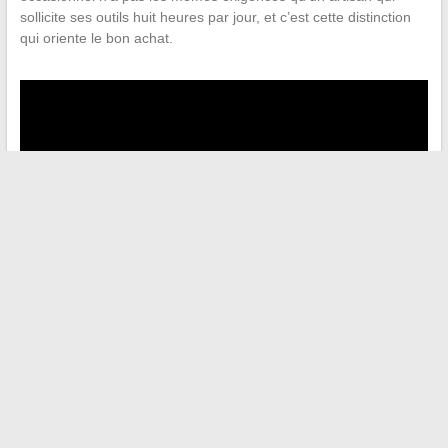
sollicite ses outils huit heures par jour, et c’est cette distinction
qui oriente le bon achat.
←
Découvrez les meilleures options de coffres de rangement
extérieur pour votre jardin